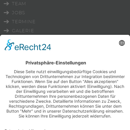
ÜBERSPRINGEN
TEAM
JOBS
TERMINE
GALERIE
FAQ
AGB
IMPRESSUM
DATENSCHUTZ
PARTNER