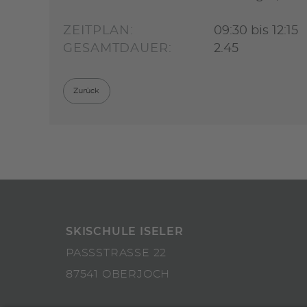
ZEITPLAN:
09:30 bis 12:15
GESAMTDAUER:
2.45
Zurück
SKISCHULE ISELER
PASSSTRASSE 22
87541 OBERJOCH